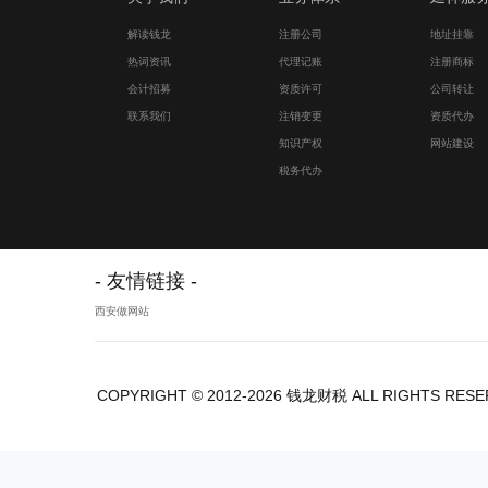
解读钱龙
注册公司
地址挂靠
热词资讯
代理记账
注册商标
会计招募
资质许可
公司转让
联系我们
注销变更
资质代办
知识产权
网站建设
税务代办
友情链接
西安做网站
COPYRIGHT © 2012-2026 钱龙财税 ALL RIGHTS RES