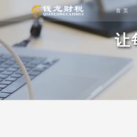
首 页
让