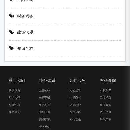
税务问答
政策法规
知识产权
关于我们
业务体系
延伸服务
财税新闻
解读钱龙
注册公司
地址挂靠
财税头条
热词资讯
代理记账
注册商标
工商答疑
会计招募
资质许可
公司转让
税务问答
联系我们
注销变更
资质代办
政策法规
知识产权
网站建设
知识产权
税务代办