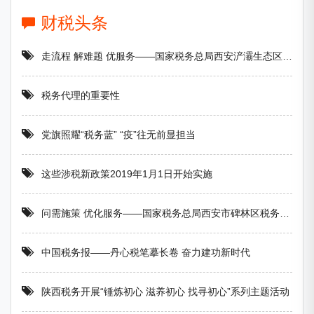
财税头条
走流程 解难题 优服务——国家税务总局西安浐灞生态区税务局积极开展一把手“走流程 坐窗口 跟执法 处投诉”活动
税务代理的重要性
党旗照耀“税务蓝” “疫”往无前显担当
这些涉税新政策2019年1月1日开始实施
问需施策 优化服务——国家税务总局西安市碑林区税务局 做好便民办税春风行动调研工作
中国税务报——丹心税笔摹长卷 奋力建功新时代
陕西税务开展“锤炼初心 滋养初心 找寻初心”系列主题活动