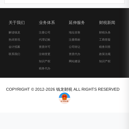
关于我们
业务体系
延伸服务
财税新闻
解读钱龙
注册公司
地址挂靠
财税头条
热词资讯
代理记账
注册商标
工商答疑
会计招募
资质许可
公司转让
税务问答
联系我们
注销变更
资质代办
政策法规
知识产权
网站建设
知识产权
税务代办
COPYRIGHT © 2012-2026 钱龙财税 ALL RIGHTS RESERVED