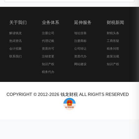
关于我们
业务体系
延伸服务
财税新闻
解读钱龙
注册公司
地址挂靠
财税头条
热词资讯
代理记账
注册商标
工商答疑
会计招募
资质许可
公司转让
税务问答
联系我们
注销变更
资质代办
政策法规
知识产权
网站建设
知识产权
税务代办
COPYRIGHT © 2012-2026 钱龙财税 ALL RIGHTS RESERVED