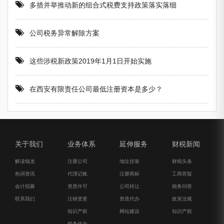
多措并举推动新的组合式税费支持政策落实落细
公司税务异常解除方案
这些涉税新政策2019年1月1日开始实施
在西安有限责任公司最低注册资本是多少？
关于我们
业务体系
延伸服务
财税新闻
解读钱龙
注册公司
地址挂靠
财税头条
热词资讯
代理记账
注册商标
工商答疑
会计招募
资质许可
公司转让
税务问答
联系我们
注销变更
资质代办
政策法规
知识产权
网站建设
知识产权
税务代办