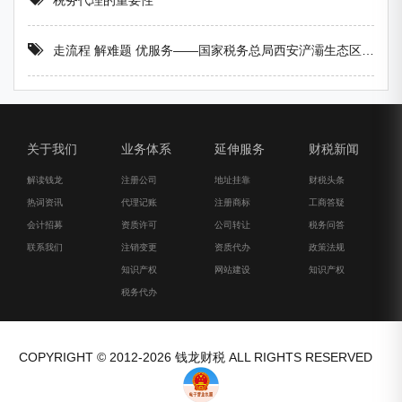
税务代理的重要性
走流程 解难题 优服务——国家税务总局西安浐灞生态区税务局积极开展一把手“走流程 坐窗口 跟执法 处投诉”活动
关于我们
业务体系
延伸服务
财税新闻
解读钱龙
注册公司
地址挂靠
财税头条
热词资讯
代理记账
注册商标
工商答疑
会计招募
资质许可
公司转让
税务问答
联系我们
注销变更
资质代办
政策法规
知识产权
网站建设
知识产权
税务代办
COPYRIGHT © 2012-2026 钱龙财税 ALL RIGHTS RESERVED